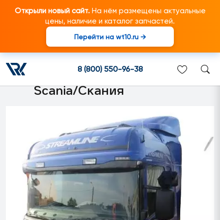
Открыли новый сайт.
На нём размещены актуальные
цены, наличие и каталог запчастей.
Перейти на wt10.ru →
2301687 Кабина CG19 H
(синяя 1140 mm) подходит
8 (800) 550-96-38
для грузовиков марки
Scania/Скания