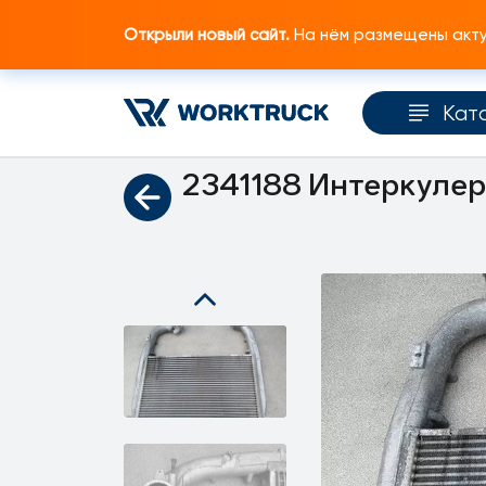
Открыли новый сайт.
На нём размещены актуа
Кат
Главная
Каталог запчастей
Система ох
2341188 Интеркулер