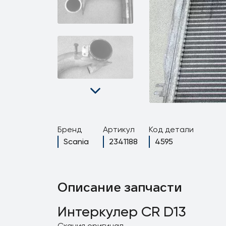
Бренд
Артикул
Код детали
Scania
2341188
4595
Описание запчасти
Интеркулер CR D13
Скания оригинал