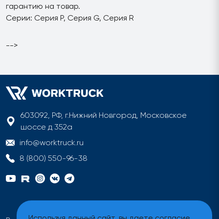
гарантию на товар.
Серии: Серия P, Серия G, Серия R
-->
603092, РФ, г.Нижний Новгород, Московское
шоссе д 352а
info@worktruck.ru
8 (800) 550-96-38
Используя данный сайт, вы даете согласие