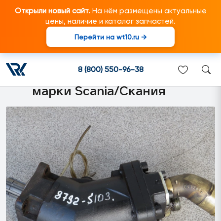
Открыли новый сайт.
На нём размещены актуальные
цены, наличие и каталог запчастей.
Перейти на wt10.ru →
1919082 Гидравлический
насос XPI80 0523640
8 (800) 550-96-38
подходит для грузовиков
марки Scania/Скания