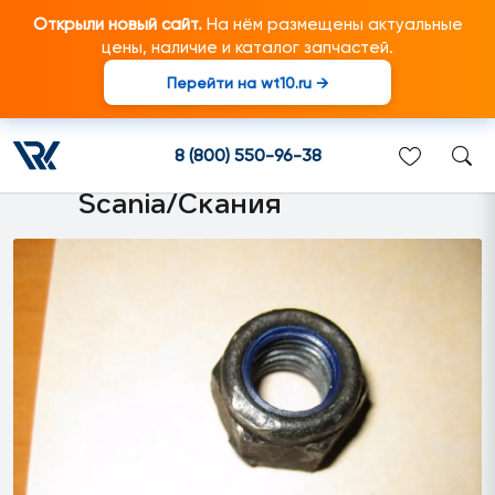
Открыли новый сайт.
На нём размещены актуальные
цены, наличие и каталог запчастей.
Перейти на wt10.ru →
815149 Гайка M14
самоконтрящаяся подходит
8 (800) 550-96-38
для грузовиков марки
Scania/Скания