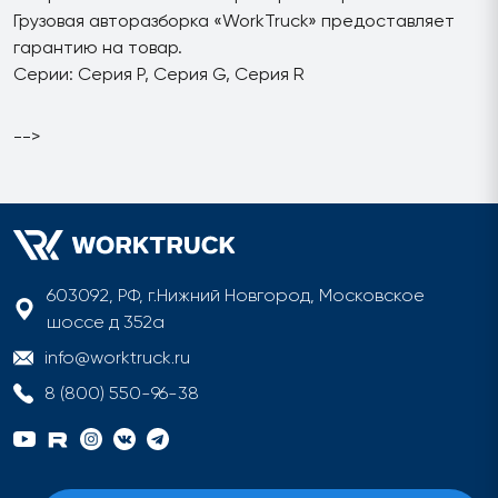
Грузовая авторазборка «WorkTruck» предоставляет
гарантию на товар.
Серии: Серия P, Серия G, Серия R
-->
603092, РФ, г.Нижний Новгород, Московское
шоссе д 352а
info@worktruck.ru
8 (800) 550-96-38