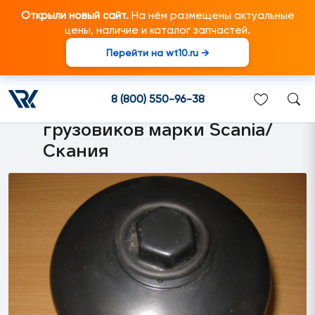
Открыли новый сайт.
На нём размещены актуальные
цены, наличие и каталог запчастей.
Перейти на wt10.ru →
2307617 Фильтр осушителя
воздуха для а/м Scania 4
8 (800) 550-96-38
серия подходит для
грузовиков марки Scania/
Скания