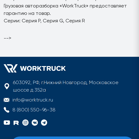
Грузовая авторазборка «WorkTruck» предоставляет
гарантию на товар.
Серии: Серия P, Серия G, Серия R
-->
603092, РФ, г.Нижний Новгород, Московское
шоссе д 352а
info@worktruck.ru
8 (800) 550-96-38