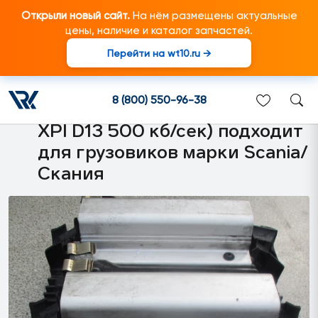
Открыли новый сайт.
На нём размещены актуальные
цены, наличие и каталог запчастей.
Перейти на wt10.ru →
2134476 ECU EMS
Электронный блок
8 (800) 550-96-38
управления двигателем (E44
XPI D13 500 кб/сек) подходит
для грузовиков марки Scania/
Скания