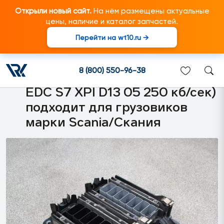
Открыли новый сайт.
На нём размещены актуальные
цены, наличие и каталог запчастей.
Перейти на wt10.ru →
2420308 ECU EMS
Электронный блок
8 (800) 550-96-38
управления двигателем (E44
EDC S7 XPI D13 05 250 кб/сек)
подходит для грузовиков
марки Scania/Скания