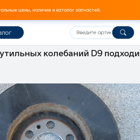
льные цены, наличие и каталог запчастей.
алог
Кривошипный механизм
Демпфер крутильных колебаний
утильных колебаний D9 подходит