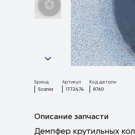
Бренд
Артикул
Код детали
Scania
1772474
8760
Описание запчасти
Демпфер крутильных ко