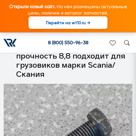
Открыли новый сайт.
На нём размещены актуальные
цены, наличие и каталог запчастей.
Перейти на wt10.ru →
814825 M10*45*1.5 Болт с
шестигранной головкой
8 (800) 550-96-38
резьба по всей длине,
прочность 8,8 подходит для
грузовиков марки Scania/
Скания