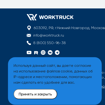
603092, РФ, г.Нижний Новгород, Моско
info@worktruck.ru
8 (800) 550-96-38
Используя данный сайт, вы даете согласие
на использование файлов cookie, данных об
Вся информация на сайте имеет исключительно 
IP-адресе и местоположении, помогающих
Все цены на сайте указаны без учета налога на
нам сделать его удобнее для вас.
Договор оферты
Политика обработки перс
Принять и закрыть