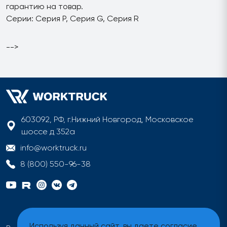
гарантию на товар.
Серии: Серия P, Серия G, Серия R
-->
603092, РФ, г.Нижний Новгород, Московское
шоссе д 352а
info@worktruck.ru
8 (800) 550-96-38
Используя данный сайт, вы даете согласие