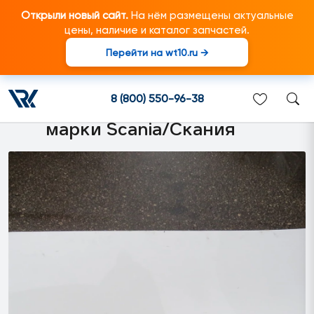
Открыли новый сайт.
На нём размещены актуальные
цены, наличие и каталог запчастей.
Перейти на wt10.ru →
1534228 Боковой спойлер
лев. с кронштейнами
8 (800) 550-96-38
подходит для грузовиков
марки Scania/Скания