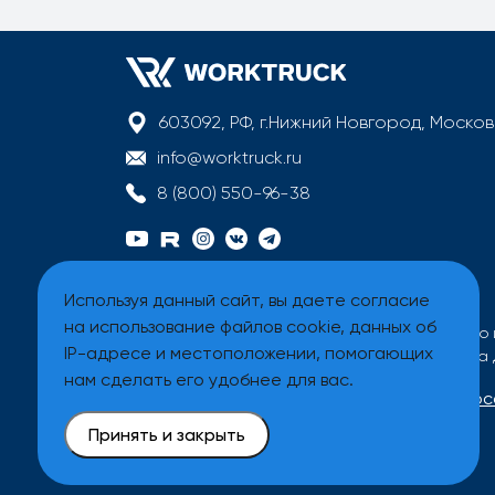
603092, РФ, г.Нижний Новгород, Моско
info@worktruck.ru
8 (800) 550-96-38
Используя данный сайт, вы даете согласие
на использование файлов cookie, данных об
Вся информация на сайте имеет исключительно 
IP-адресе и местоположении, помогающих
Все цены на сайте указаны без учета налога на
нам сделать его удобнее для вас.
Договор оферты
Политика обработки перс
Принять и закрыть